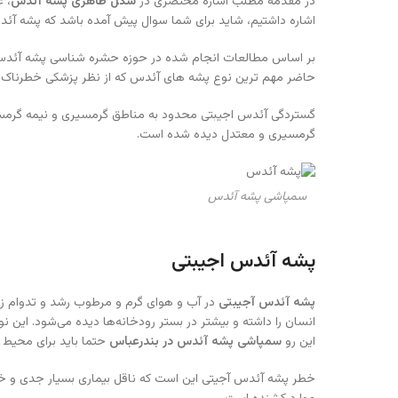
در مقدمه مطلب اشاره مختصری در
شکل ظاهری پشه آئدس
، 
اشاره داشتیم، شاید برای شما سوال پیش آمده باشد که پشه آئد
بر اساس مطالعات انجام شده در حوزه حشره شناسی پشه آئدس نزد
حاضر مهم ترین نوع پشه های آئدس که از نظر پزشکی خطرناک 
گستردگی آئدس اجیبتی محدود به مناطق گرمسیری و نیمه گرمسی
گرمسیری و معتدل دیده شده است.
سمپاشی پشه آئدس
پشه آئدس اجیبتی
پشه آئدس آجیبتی
در آب و هوای گرم و مرطوب رشد و تدوام زن
انسان را داشته و بیشتر در بستر رودخانه‌ها دیده می‌شود. ای
این رو
سمپاشی پشه آئدس در بندرعباس
حتما باید برای محیط ز
خطر پشه آئدس آجیتی این است که ناقل بیماری بسیار جدی و خطر