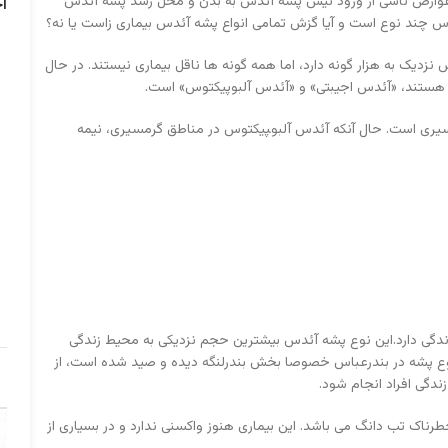
عوارض ناشی از ورود نیش پشه آئدس به بدن و محل رشد پشه آئدس
آ
س چند نوع است و آیا گزش تمامی انواع پشه آئدس بیماری زاست یا نه؟
یک به هزار گونه دارد، اما همه گونه ها ناقل بیماری نیستند. در حال
هستند، «آئدس اجیبتی» و «آئدس آلبوپیکتوس» است.
ری است. حال آنکه آئدس آلبو‍پیکتوس در مناطق گرمسیری، نیمه
دگی دارد.این نوع پشه آئدس بیشترین حجم نزدیکی به محیط زندگی
ن نوع پشه در بندرعباس خصوصا بخش بندرلنگه دیده و صید شده است، از
ندگی افراد انجام شود.
ناک تب دانگ می باشد. این بیماری هنوز واکسنی ندارد و در بسیاری از