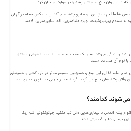
یت می‌توان نوع سمپاشی پشه را در موارد زیر بیان کرد:
استفاده از لاروکش های باکتریایی نظیر باکتری باسیلوس تورنژینسیس H-14 جهت از بین برده لارو پشه های آئدس یا مگس سیاه در آبهای
به سموم پیرتیروئیدها بویژه دلتامترین، آلفا سایپرمترین، لامبدا
تی رشد و زندگی می‌کند، پس یک محیط مرطوب، تاریک با هوایی معتدل،
 با نوع آن مساعد است.
 های تخم گذاری این نوع و همچنین سموم موثر در لارو کشی و همینطور
ین رفتن پشه های بالغ می گردد، گزینه بسیار خوبی به عنوان مجری سم
ی‌شوند کدامند؟
ع پشه آئدس با بیماری‌هایی مثل تب دنگی، چیکونگونیا، تب زیکا،
این بیماری‌ها را گسترش دهد.