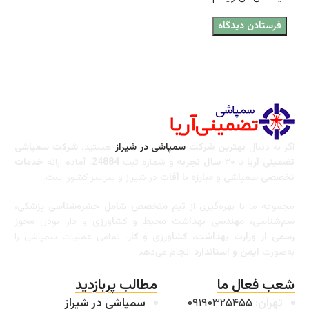
اگر به دنبال
بهترین شرکت
سمپاشی در شیراز
هستید،
شرکت سمپاشی
تضمینی آریا
با
۳۰ سال تجربه
و شماره ثبت
24884
، آماده ارائه
خدمات
تخصصی سمپاشی و مبارزه با آفات
در شیراز و سراسر کشور است.
مجموعه ما با بهره‌گیری از
تیم متخصص شامل حشره‌شناسی پزشکی،
سم‌شناسی، مهندسی بهداشت محیط و کشاورزی
و دارا بودن
مجوز
رسمی از وزارت بهداشت، کشاورزی و کار
، تمامی عملیات سمپاشی را
به‌صورت
ایمن و استاندارد
انجام می‌دهد.
شعب فعال ما
مطالب پربازدید
تهران:
۰۹۱۹۰۳۲۵۴۵۵
سمپاشی در شیراز