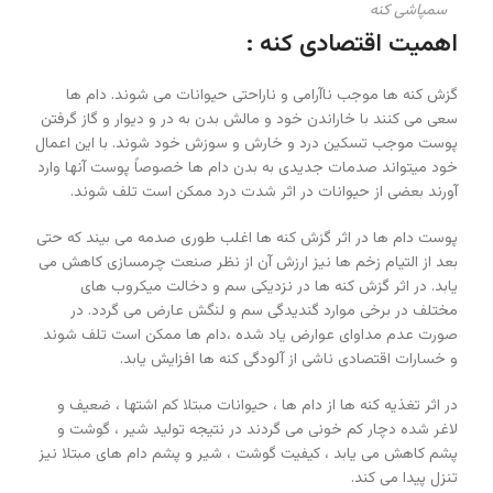
سمپاشی کنه
اهمیت اقتصادی کنه :
گزش کنه ها موجب ناآرامی و ناراحتی حیوانات می شوند. دام ها
سعی می کنند با خاراندن خود و مالش بدن به در و دیوار و گاز گرفتن
پوست موجب تسکین درد و خارش و سوزش خود شوند. با این اعمال
خود میتواند صدمات جدیدی به بدن دام ها خصوصاً پوست آنها وارد
آورند بعضی از حیوانات در اثر شدت درد ممکن است تلف شوند.
پوست دام ها در اثر گزش کنه ها اغلب طوری صدمه می بیند که حتی
بعد از التیام زخم ها نیز ارزش آن از نظر صنعت چرمسازی کاهش می
یابد. در اثر گزش کنه ها در نزدیکی سم و دخالت میکروب های
مختلف در برخی موارد گندیدگی سم و لنگش عارض می گردد. در
صورت عدم مداوای عوارض یاد شده ،دام ها ممکن است تلف شوند
و خسارات اقتصادی ناشی از آلودگی کنه ها افزایش یابد.
در اثر تغذیه کنه ها از دام ها ، حیوانات مبتلا کم اشتها ، ضعیف و
لاغر شده دچار کم خونی می گردند در نتیجه تولید شیر ، گوشت و
پشم کاهش می یابد ، کیفیت گوشت ، شیر و پشم دام های مبتلا نیز
تنزل پیدا می کند.