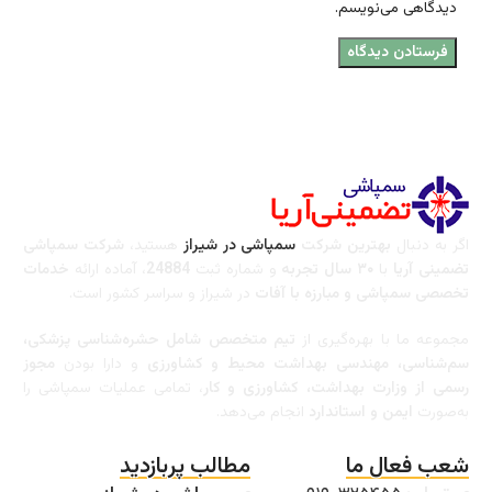
دیدگاهی می‌نویسم.
اگر به دنبال
بهترین شرکت
سمپاشی در شیراز
هستید،
شرکت سمپاشی
تضمینی آریا
با
۳۰ سال تجربه
و شماره ثبت
24884
، آماده ارائه
خدمات
تخصصی سمپاشی و مبارزه با آفات
در شیراز و سراسر کشور است.
مجموعه ما با بهره‌گیری از
تیم متخصص شامل حشره‌شناسی پزشکی،
سم‌شناسی، مهندسی بهداشت محیط و کشاورزی
و دارا بودن
مجوز
رسمی از وزارت بهداشت، کشاورزی و کار
، تمامی عملیات سمپاشی را
به‌صورت
ایمن و استاندارد
انجام می‌دهد.
شعب فعال ما
مطالب پربازدید