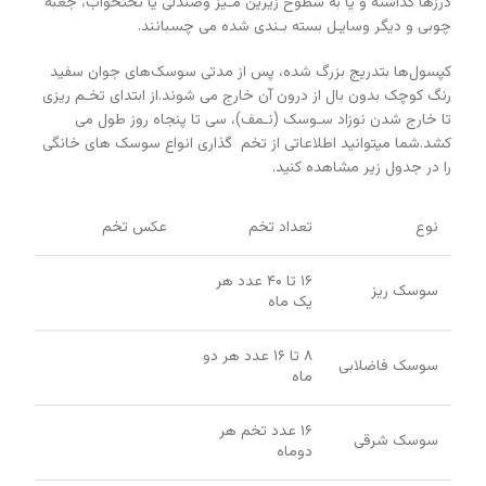
درزها گذاشته و یا به سطوح زیرین مـیز وصندلی یا تختخواب، جعبه
چوبی و دیگر وسایـل بسته بـندی شده می چسبانند.
کپسول‌ها بتدریج بزرگ شده، پس از مدتی سوسک‌های جوان سفید
رنگ کوچک بدون بال از درون آن خارج می شوند.از ابتدای تخـم ریزی
تا خارج شدن نوزاد سـوسک (نـمف)، سی تا پنجاه روز طول می
کشد.شما میتوانید اطلاعاتی از تخم گذاری انواع سوسک های خانگی
را در جدول زیر مشاهده کنید.
نوع
تعداد تخم
عکس تخم
۱۶ تا ۴۰ عدد هر
سوسک ریز
یک ماه
۸ تا ۱۶ عدد هر دو
سوسک فاضلابی
ماه
۱۶ عدد تخم هر
سوسک شرقی
دوماه