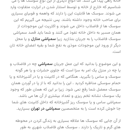
خانه راهی پیدا می ‌کنند. اما انواع دیگری از این نوع سوسک ‌ها را می‌
شناسیم که خارج از خانه و توسط استتار شدن در ابزارت متفاوت وارد
می ‌شوند. سوسک ‌ها قابلیت این را دارند که واهمه و فوبیای بسیاری
برای صاحب خانه وجود داشته باشند. پس نتبیجه می گیریم که این
سوسک ها از فاضلاب داخل می شوند و اکثریت این موجودات از
همان مسیر به داخل خانه نفوذ می کنند و شما باید قصد سمپاشی
سوسک فاضلاب را به جریان بنذازید زیرا
سمپاشی منازل
و یا محل
دیگر از ورود این موجودات موذی به نفع شما و بقیه اعضای خانه تان
است.
و این موضوع را بدانید که این عمل جریان
سمپاشی
چه در فاضلاب و
یا چه در منزل یک امر به سزا است که جلوی حشرات و یا هر گونه
سوسک و ساس را بگیرید. هنگامی که در کابینت و یا در آشپزخانه و یا
حمام سوسکی مناظره کردید ، این را بدانید که با از پا در آوردن همان
سوسک معضل شما رفع نمی شود. زیرا بر این که همان طور که وجود
یک سوسک نشانه تخم ریزی و تعداد بیشتری از آن ها می باشد.
سمپاشی ساس و یا سوسک ریز آشپزخانه که داخل کابینت های شما
جا خوش کرده است را به متخصصین
سمپاشی در تهران
بسپارید.
از آن جایی که سوسک ها علاقه بسیاری به زندگی کردن در محوطه
های گرم و تاریک را دارند ، سوسک های فاضلاب شهری به طور