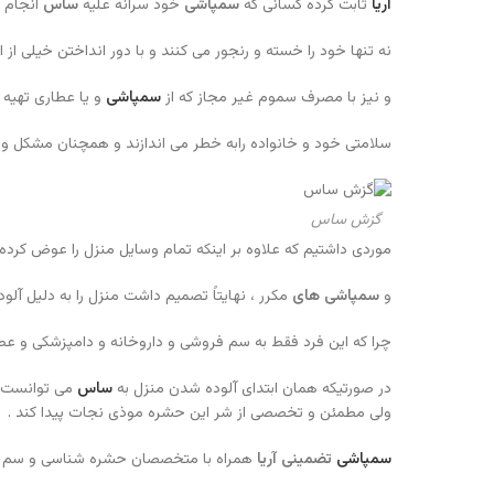
آریا
ثابت کرده کسانی که
سمپاشی
خود سرانه علیه
ساس
انجام 
نه تنها خود را خسته و رنجور می کنند و با دور انداختن خیلی از 
و نیز با مصرف سموم غیر مجاز که از
سمپاشی
و یا عطاری تهیه 
سلامتی خود و خانواده رابه خطر می اندازند و همچنان مشکل 
گزش ساس
موردی داشتیم که علاوه بر اینکه تمام وسایل منزل را عوض کرده 
و
سمپاشی های
مکرر ، نهایتاً تصمیم داشت منزل را به دلیل آلو
چرا که این فرد فقط به سم فروشی و داروخانه و دامپزشکی و عطا
در صورتیکه همان ابتدای آلوده شدن منزل به
ساس
می توانست ب
ولی مطمئن و تخصصی از شر این حشره موذی نجات پیدا کند .
سمپاشی
تضمینی آریا
همراه با متخصصان حشره شناسی و سم شنا