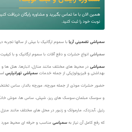
همین الان با ما تماس بگیرید و مشاوره رایگان دریافت کنید
نوبت خود را ثبت کنید.
سمپاشی تضمینی آریا
با سموم ارگانیک با بیش از سالها تجربه 
سمپاشی
انواع حشرات و دفع آفات با سموم ارگانیک و با کیفیت 
سمپاشی
در محیط های مختلف مانند منازل، انبارها، هتل ها و 
بهداشتی و فیزیولوژیکی از جمله خدمات
سمپاشی تهرانپارس
اس
حضور حشرات موذی از جمله مورچه، مورچه بالدار، ساس تختخ
و سوسک مبلمان،سوسک های ریز، شپش، ساس ها، موش خانگی، ع
رتیل ،آبدزدک، مارمولک و زنبور در محل های مختلف مانند منزل 
که رفع کامل آن نیاز به
سمپاسی
مناسب و حرفه ای محیط مورد نظر