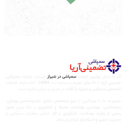
خدمات سمپاشی در شیراز
با تعرفه رسمی سازمان بهداشت
اگر به دنبال
بهترین شرکت
سمپاشی در شیراز
هستید،
شرکت سمپاشی
تضمینی آریا
با
۳۰ سال تجربه
و شماره ثبت
24884
، آماده ارائه
خدمات
تخصصی سمپاشی و مبارزه با آفات
در شیراز و سراسر کشور است.
مجموعه ما با بهره‌گیری از
تیم متخصص شامل حشره‌شناسی پزشکی،
سم‌شناسی، مهندسی بهداشت محیط و کشاورزی
و دارا بودن
مجوز
رسمی از وزارت بهداشت، کشاورزی و کار
، تمامی عملیات سمپاشی را
به‌صورت
ایمن و استاندارد
انجام می‌دهد.