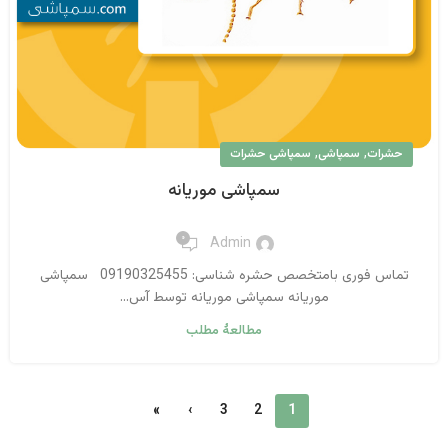
,
,
حشرات
سمپاشی
سمپاشی حشرات
سمپاشی موریانه
۰
Admin
تماس فوری بامتخصص حشره شناسی: 09190325455 سمپاشی
موریانه سمپاشی موریانه توسط آس...
مطالعهٔ مطلب
»
›
3
2
1