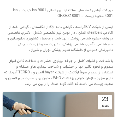
دریافت گواهی نامه های استاندارد بین المللی iso 9001 کیفیت و iso
4001 محیط زیست – OHSAS18001
ایمنی از شرکت B.Vفرانسه ، گواهی نامه iQs از انگلستان ، گواهی نامه از
آکادمی steinbeis آلمان ، دارا بودن تیم تخصصی شامل : دکترای تخصصی
در رشته حشره شناسی پزشکی ، بهداشت و محیط ، کشاورزی ،داروسازی و
سم شناسی ، آسیب شناسی پزشکی، مدیریت محیط زیست ، ایمنی
دامپزشکی عمومی از دانشگاه علوم پزشکی تهران و شیراز ،
با شناخت و اشراف کامل بر چرخه بیولوژی حشرات و شناخت کامل انواع
سموم و نحوه تاثیر آنها بر حشرات و شناخت بیماری های منتقله و
استفاده از سموم صرفاً ارگانیک از شرکت bayer آلمان و ، TERRO آمریکا که
دارای مجوز سازمان جهانی بهداشت WHO ، بدون بو و سمیت برای انسان و
محیط زیست می باشند که فقط گونه هدف را از بین می برند.
23
شهریور