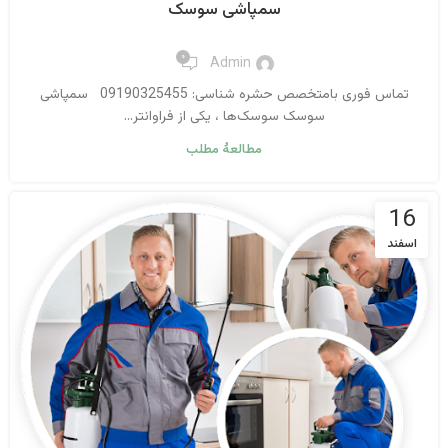
سمپاشی سوسک
۰
Admin
تماس فوری بامتخصص حشره شناسی: 09190325455 سمپاشی
سوسک سوسک‌ها ، یکی از فراوانتر...
مطالعهٔ مطلب
16
اسفند